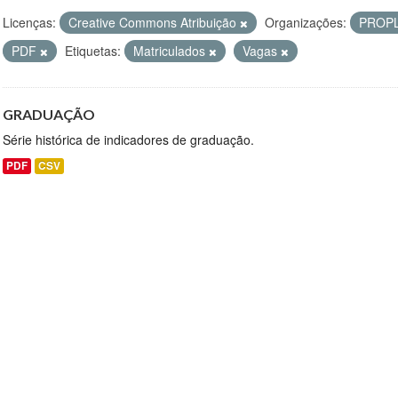
Licenças:
Creative Commons Atribuição
Organizações:
PROP
PDF
Etiquetas:
Matriculados
Vagas
GRADUAÇÃO
Série histórica de indicadores de graduação.
PDF
CSV