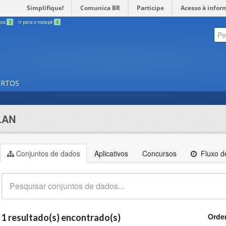
Simplifique!
Comunica BR
Participe
Acesso à infor
sca
3
Ir para o rodapé
4
ERTOS
LAN
Conjuntos de dados
Aplicativos
Concursos
Fluxo de
Orde
1 resultado(s) encontrado(s)