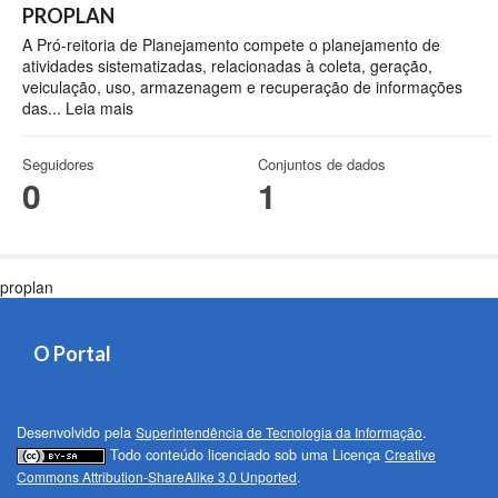
PROPLAN
A Pró-reitoria de Planejamento compete o planejamento de
atividades sistematizadas, relacionadas à coleta, geração,
veiculação, uso, armazenagem e recuperação de informações
das...
Leia mais
Seguidores
Conjuntos de dados
0
1
proplan
O Portal
Desenvolvido pela
Superintendência de Tecnologia da Informação
.
Todo conteúdo licenciado sob uma Licença
Creative
Commons Attribution-ShareAlike 3.0 Unported
.