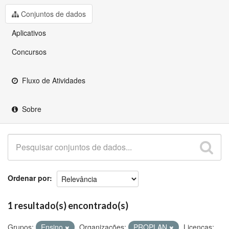
Github
Conjuntos de dados
Aplicativos
Concursos
Fluxo de Atividades
Sobre
Ordenar por
1 resultado(s) encontrado(s)
Grupos:
Ensino
Organizações:
PROPLAN
Licenças: