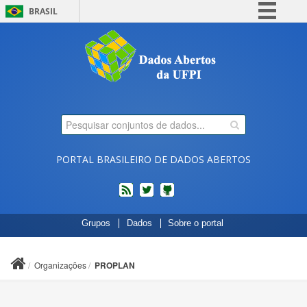
BRASIL
Simplifique!
Comunica BR
Participe
Acesso à informação
Legislação
Canais
PORTAL BRASILEIRO DE DADOS ABERTOS
feed
twitter
Códigos
Grupos
Dados
Sobre o portal
fonte
de
projetos
Organizações
PROPLAN
do
dados.gov.br
no