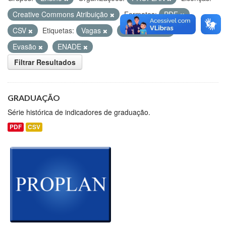
Creative Commons Atribuição
Formatos:
PDF
CSV
Etiquetas:
Vagas
Matriculados
Evasão
ENADE
Filtrar Resultados
GRADUAÇÃO
Série histórica de indicadores de graduação.
PDF
CSV