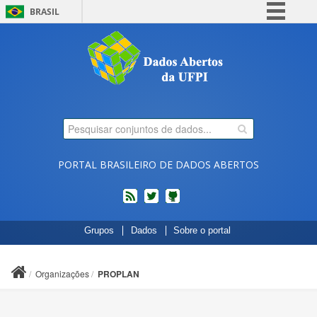
BRASIL
Simplifique!
Comunica BR
Participe
Acesso à informação
Legislação
Canais
PORTAL BRASILEIRO DE DADOS ABERTOS
feed
twitter
Códigos
Grupos
Dados
Sobre o portal
fonte
de
projetos
Organizações
PROPLAN
do
dados.gov.br
no