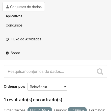
Github
Conjuntos de dados
Aplicativos
Concursos
Fluxo de Atividades
Sobre
Ordenar por
1 resultado(s) encontrado(s)
Organizações:
PROPLAN
Grupos:
Ensino
Formatos: