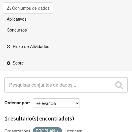
Github
Conjuntos de dados
Aplicativos
Concursos
Fluxo de Atividades
Sobre
Ordenar por
1 resultado(s) encontrado(s)
Organizações:
PROPLAN
Licenças: