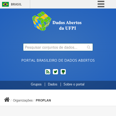
BRASIL
Simplifique!
Comunica BR
Participe
Acesso à informação
Legislação
Canais
PORTAL BRASILEIRO DE DADOS ABERTOS
feed
twitter
Códigos
Grupos
Dados
Sobre o portal
fonte
de
projetos
Organizações
PROPLAN
do
dados.gov.br
no