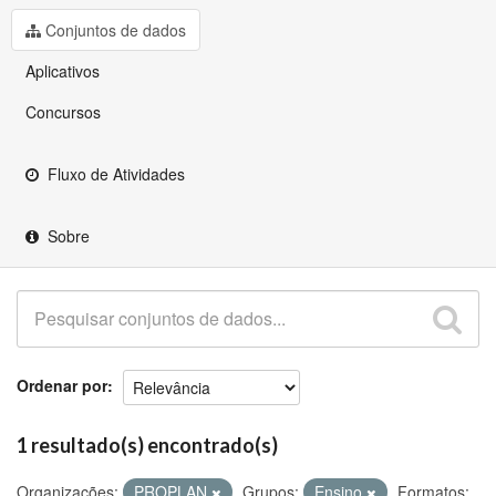
Github
Conjuntos de dados
Aplicativos
Concursos
Fluxo de Atividades
Sobre
Ordenar por
1 resultado(s) encontrado(s)
Organizações:
PROPLAN
Grupos:
Ensino
Formatos: