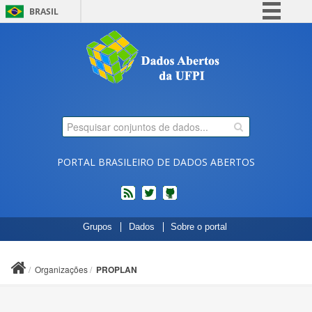
BRASIL
Simplifique!
Comunica BR
Participe
Acesso à informação
Legislação
Canais
PORTAL BRASILEIRO DE DADOS ABERTOS
feed
twitter
Códigos
Grupos
Dados
Sobre o portal
fonte
de
projetos
Organizações
PROPLAN
do
dados.gov.br
no