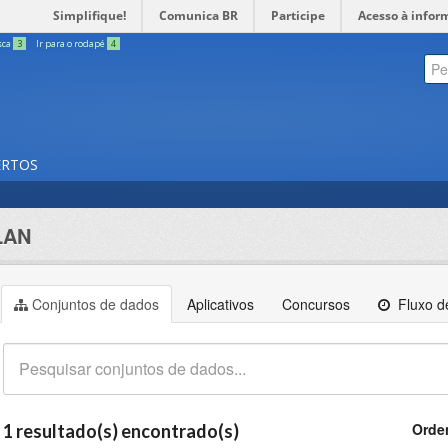
Simplifique!
Comunica BR
Participe
Acesso à infor
sca
3
Ir para o rodapé
4
ERTOS
LAN
Conjuntos de dados
Aplicativos
Concursos
Fluxo de
Orde
1 resultado(s) encontrado(s)