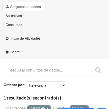
Github
Conjuntos de dados
Aplicativos
Concursos
Fluxo de Atividades
Sobre
Ordenar por
1 resultado(s) encontrado(s)
Organizações:
PROPLAN
Etiquetas:
Evasão