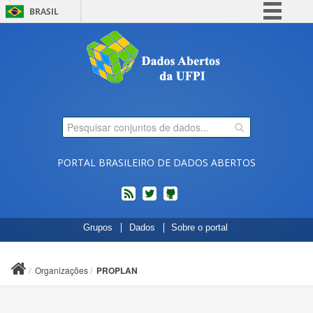
BRASIL
Simplifique!
Comunica BR
Participe
Acesso à informação
Legislação
Canais
PORTAL BRASILEIRO DE DADOS ABERTOS
feed
twitter
Códigos
Grupos
Dados
Sobre o portal
fonte
de
projetos
Organizações
PROPLAN
do
dados.gov.br
no