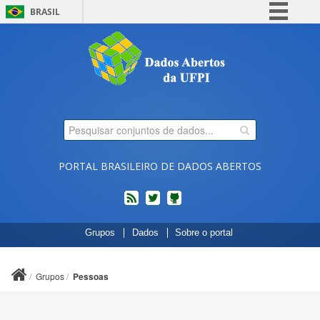
BRASIL
Simplifique!
Comunica BR
Participe
Acesso à informação
Legislação
Canais
PORTAL BRASILEIRO DE DADOS ABERTOS
feed
twitter
Códigos
Grupos
Dados
Sobre o portal
fonte
de
projetos
Grupos
Pessoas
do
dados.gov.br
no