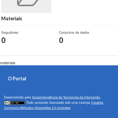
Materiais
Seguidores
Conjuntos de dados
0
0
materiais
O Portal
Desenvolvido pela
Superintendência de Tecnologia da Informação
.
Todo conteúdo licenciado sob uma Licença
Creative
Commons Attribution-ShareAlike 3.0 Unported
.