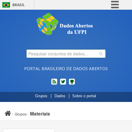
BRASIL
Simplifique!
Comunica BR
Participe
Acesso à informação
Legislação
Canais
PORTAL BRASILEIRO DE DADOS ABERTOS
feed
twitter
Códigos
Grupos
Dados
Sobre o portal
fonte
de
projetos
Materiais
Grupos
do
dados.gov.br
no