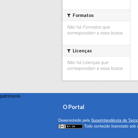
Formatos
Não há Formatos que
correspondam a essa busca
Licenças
Não há Licenças que
correspondam a essa busca
patrimonio
O Portal
Desenvolvido pela
Superintendência de Tecno
Todo conteúdo licenciado sob