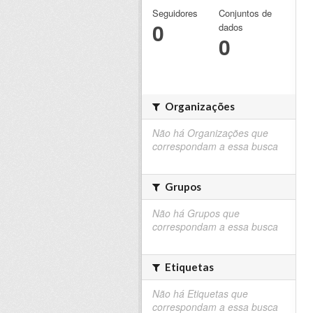
Seguidores
Conjuntos de
0
dados
0
Organizações
Não há Organizações que
correspondam a essa busca
Grupos
Não há Grupos que
correspondam a essa busca
Etiquetas
Não há Etiquetas que
correspondam a essa busca