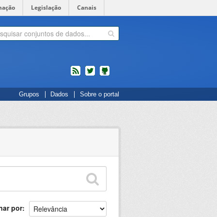
mação
Legislação
Canais
feed
twitter
Códigos
Grupos
Dados
Sobre o portal
fonte
de
projetos
do
dados.gov.br
no
Github
nar por