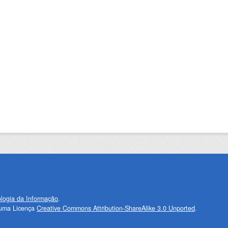
logia da Informação
.
 uma Licença
Creative Commons Attribution-ShareAlike 3.0 Unported
.