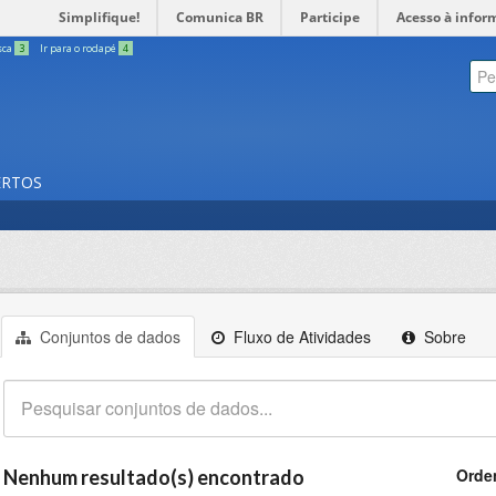
Simplifique!
Comunica BR
Participe
Acesso à infor
sca
3
Ir para o rodapé
4
ERTOS
Conjuntos de dados
Fluxo de Atividades
Sobre
Orde
Nenhum resultado(s) encontrado