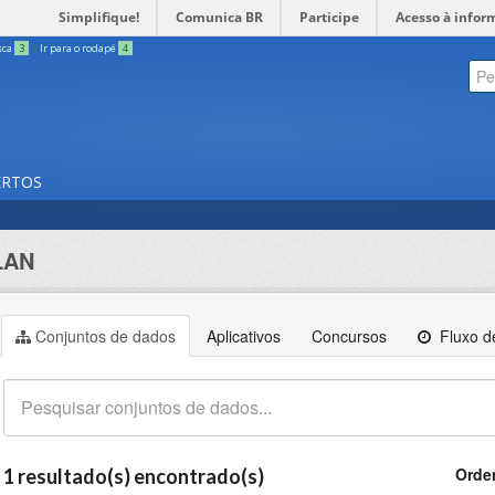
Simplifique!
Comunica BR
Participe
Acesso à infor
sca
3
Ir para o rodapé
4
ERTOS
LAN
Conjuntos de dados
Aplicativos
Concursos
Fluxo de
Orde
1 resultado(s) encontrado(s)