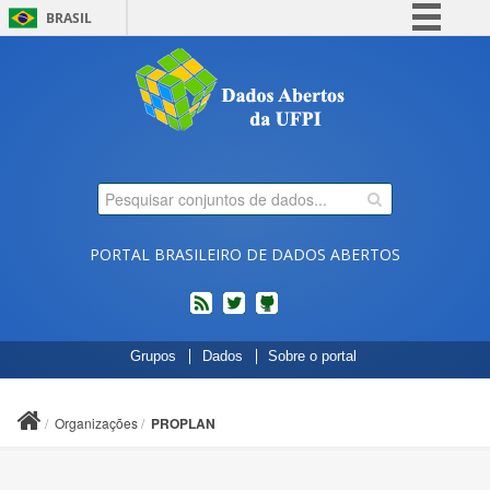
BRASIL
Simplifique!
Comunica BR
Participe
Acesso à informação
Legislação
Canais
PORTAL BRASILEIRO DE DADOS ABERTOS
feed
twitter
Códigos
Grupos
Dados
Sobre o portal
fonte
de
projetos
Organizações
PROPLAN
do
dados.gov.br
no