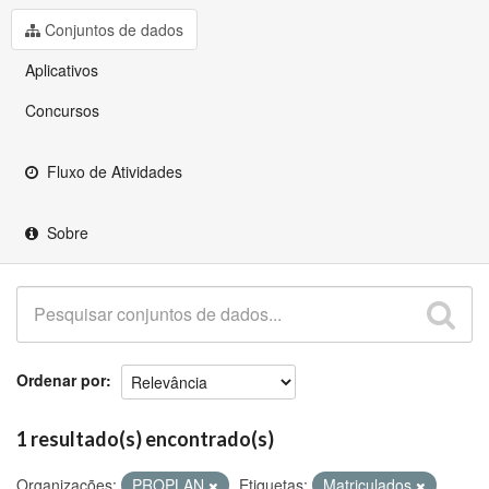
Github
Conjuntos de dados
Aplicativos
Concursos
Fluxo de Atividades
Sobre
Ordenar por
1 resultado(s) encontrado(s)
Organizações:
PROPLAN
Etiquetas:
Matriculados