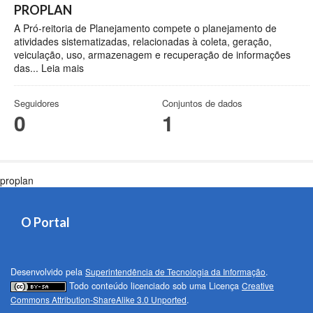
PROPLAN
A Pró-reitoria de Planejamento compete o planejamento de
atividades sistematizadas, relacionadas à coleta, geração,
veiculação, uso, armazenagem e recuperação de informações
das...
Leia mais
Seguidores
Conjuntos de dados
0
1
proplan
O Portal
Desenvolvido pela
Superintendência de Tecnologia da Informação
.
Todo conteúdo licenciado sob uma Licença
Creative
Commons Attribution-ShareAlike 3.0 Unported
.