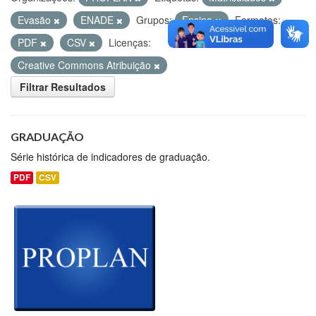
Evasão
ENADE
Grupos:
Ensino
Formatos:
PDF
CSV
Licenças:
Creative Commons Atribuição
Filtrar Resultados
GRADUAÇÃO
Série histórica de indicadores de graduação.
PDF
CSV