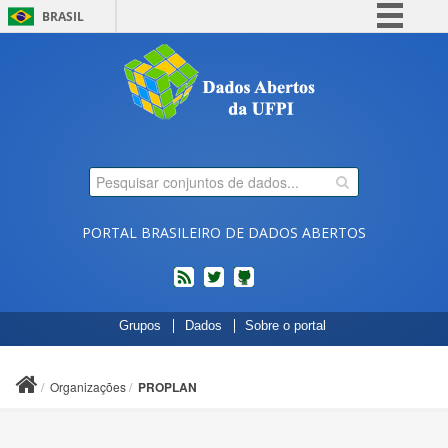
BRASIL
Simplifique!
Comunica BR
Participe
Acesso à informação
Legislação
Canais
PORTAL BRASILEIRO DE DADOS ABERTOS
feed
twitter
Códigos
Grupos
Dados
Sobre o portal
fonte
de
projetos
Organizações
PROPLAN
do
dados.gov.br
no