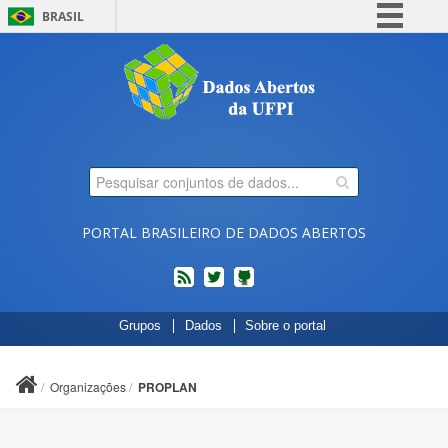
BRASIL
Simplifique!
Comunica BR
Participe
Acesso à informação
Legislação
Canais
PORTAL BRASILEIRO DE DADOS ABERTOS
feed
twitter
Códigos
Grupos
Dados
Sobre o portal
fonte
de
projetos
Organizações
PROPLAN
do
dados.gov.br
no