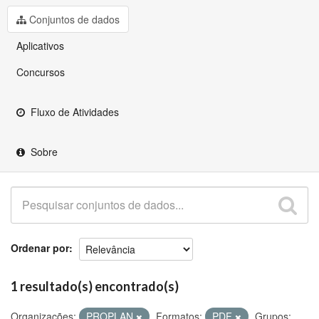
Github
Conjuntos de dados
Aplicativos
Concursos
Fluxo de Atividades
Sobre
Ordenar por
1 resultado(s) encontrado(s)
Organizações:
PROPLAN
Formatos:
PDF
Grupos: