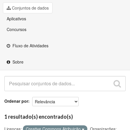
Github
Conjuntos de dados
Aplicativos
Concursos
Fluxo de Atividades
Sobre
Ordenar por
1 resultado(s) encontrado(s)
Licenças:
Creative Commons Atribuição
Organizações: