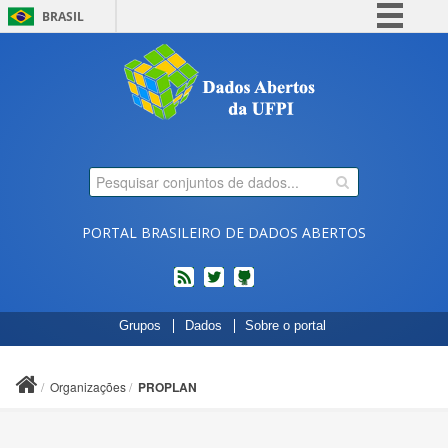
BRASIL
Simplifique!
Comunica BR
Participe
Acesso à informação
Legislação
Canais
PORTAL BRASILEIRO DE DADOS ABERTOS
feed
twitter
Códigos
Grupos
Dados
Sobre o portal
fonte
de
projetos
Organizações
PROPLAN
do
dados.gov.br
no