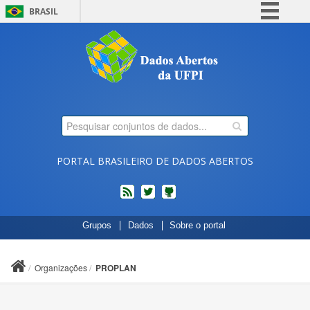
BRASIL
Simplifique!
Comunica BR
Participe
Acesso à informação
Legislação
Canais
PORTAL BRASILEIRO DE DADOS ABERTOS
feed
twitter
Códigos
Grupos
Dados
Sobre o portal
fonte
de
projetos
Organizações
PROPLAN
do
dados.gov.br
no