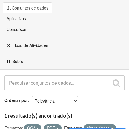
Github
Conjuntos de dados
Aplicativos
Concursos
Fluxo de Atividades
Sobre
Ordenar por
1 resultado(s) encontrado(s)
Formatos:
CSV
PDF
Etiquetas:
Matriculados