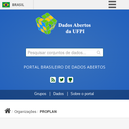
BRASIL
Simplifique!
Comunica BR
Participe
Acesso à informação
Legislação
Canais
PORTAL BRASILEIRO DE DADOS ABERTOS
feed
twitter
Códigos
Grupos
Dados
Sobre o portal
fonte
de
projetos
Organizações
PROPLAN
do
dados.gov.br
no