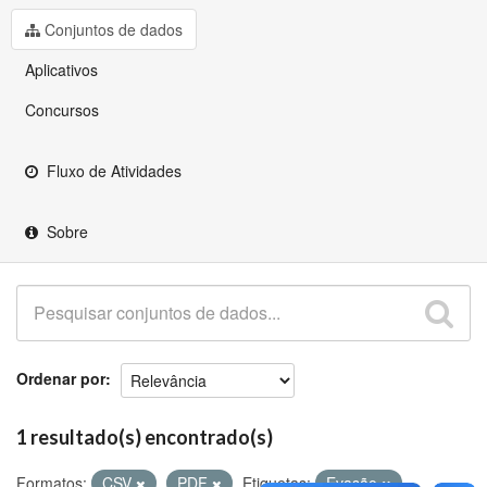
Github
Conjuntos de dados
Aplicativos
Concursos
Fluxo de Atividades
Sobre
Ordenar por
1 resultado(s) encontrado(s)
Formatos:
CSV
PDF
Etiquetas:
Evasão