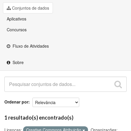
Github
Conjuntos de dados
Aplicativos
Concursos
Fluxo de Atividades
Sobre
Ordenar por
1 resultado(s) encontrado(s)
Licenças:
Creative Commons Atribuição
Organizações: