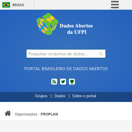
BRASIL
Simplifique!
Comunica BR
Participe
Acesso à informação
Legislação
Canais
PORTAL BRASILEIRO DE DADOS ABERTOS
feed
twitter
Códigos
Grupos
Dados
Sobre o portal
fonte
de
projetos
Organizações
PROPLAN
do
dados.gov.br
no