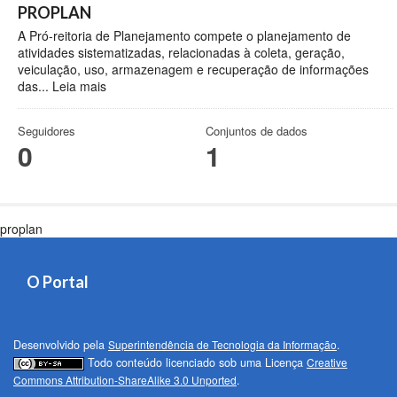
PROPLAN
A Pró-reitoria de Planejamento compete o planejamento de
atividades sistematizadas, relacionadas à coleta, geração,
veiculação, uso, armazenagem e recuperação de informações
das...
Leia mais
Seguidores
Conjuntos de dados
0
1
proplan
O Portal
Desenvolvido pela
Superintendência de Tecnologia da Informação
.
Todo conteúdo licenciado sob uma Licença
Creative
Commons Attribution-ShareAlike 3.0 Unported
.