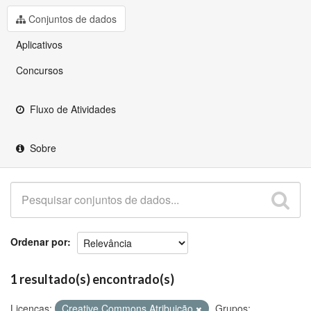
Github
Conjuntos de dados
Aplicativos
Concursos
Fluxo de Atividades
Sobre
Ordenar por
1 resultado(s) encontrado(s)
Licenças:
Creative Commons Atribuição
Grupos: