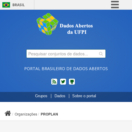
BRASIL
Simplifique!
Comunica BR
Participe
Acesso à informação
Legislação
Canais
PORTAL BRASILEIRO DE DADOS ABERTOS
feed
twitter
Códigos
Grupos
Dados
Sobre o portal
fonte
de
projetos
Organizações
PROPLAN
do
dados.gov.br
no