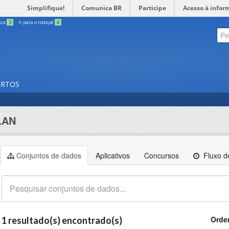
Simplifique!
Comunica BR
Participe
Acesso à infor
sca
3
Ir para o rodapé
4
ERTOS
LAN
Conjuntos de dados
Aplicativos
Concursos
Fluxo de
Orde
1 resultado(s) encontrado(s)