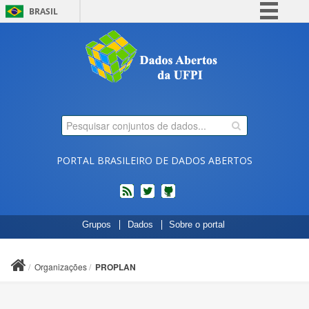
BRASIL
Simplifique!
Comunica BR
Participe
Acesso à informação
Legislação
Canais
PORTAL BRASILEIRO DE DADOS ABERTOS
feed
twitter
Códigos
Grupos
Dados
Sobre o portal
fonte
de
projetos
Organizações
PROPLAN
do
dados.gov.br
no