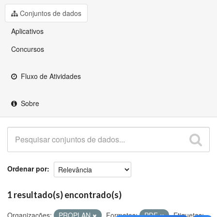
Github
Conjuntos de dados
Aplicativos
Concursos
Fluxo de Atividades
Sobre
Ordenar por
1 resultado(s) encontrado(s)
Organizações:
PROPLAN
Formatos:
PDF
Etiquetas: