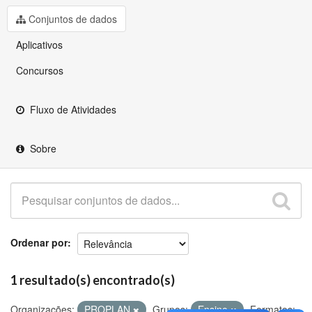
Github
Conjuntos de dados
Aplicativos
Concursos
Fluxo de Atividades
Sobre
Ordenar por
1 resultado(s) encontrado(s)
Organizações:
PROPLAN
Grupos:
Ensino
Formatos: