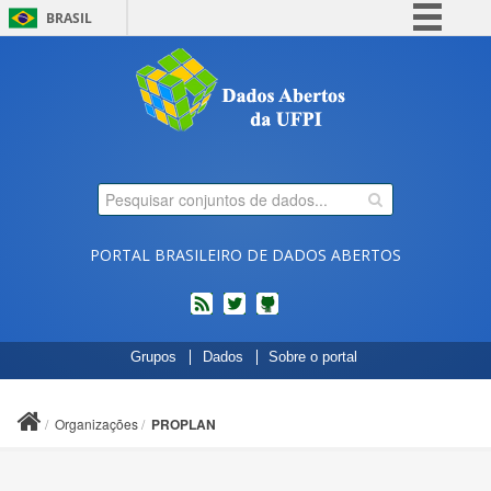
BRASIL
Simplifique!
Comunica BR
Participe
Acesso à informação
Legislação
Canais
PORTAL BRASILEIRO DE DADOS ABERTOS
feed
twitter
Códigos
Grupos
Dados
Sobre o portal
fonte
de
projetos
Organizações
PROPLAN
do
dados.gov.br
no