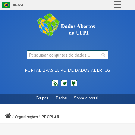
BRASIL
Simplifique!
Comunica BR
Participe
Acesso à informação
Legislação
Canais
PORTAL BRASILEIRO DE DADOS ABERTOS
feed
twitter
Códigos
Grupos
Dados
Sobre o portal
fonte
de
projetos
Organizações
PROPLAN
do
dados.gov.br
no