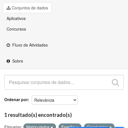
Github
Conjuntos de dados
Aplicativos
Concursos
Fluxo de Atividades
Sobre
Ordenar por
1 resultado(s) encontrado(s)
Etiquetas:
Matriculados
Evasão
Concluintes