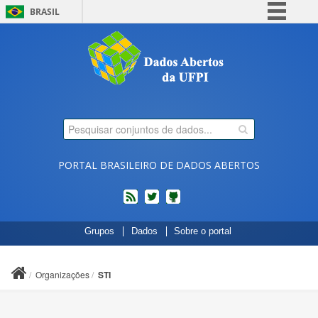
BRASIL
Simplifique!
Comunica BR
Participe
Acesso à informação
Legislação
Canais
PORTAL BRASILEIRO DE DADOS ABERTOS
feed
twitter
Códigos
Grupos
Dados
Sobre o portal
fonte
de
projetos
Organizações
STI
do
dados.gov.br
no