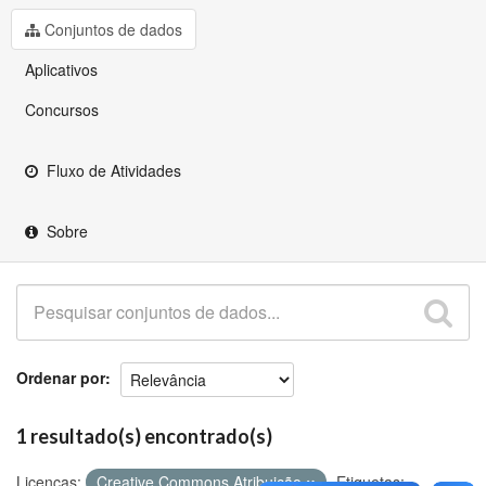
Github
Conjuntos de dados
Aplicativos
Concursos
Fluxo de Atividades
Sobre
Ordenar por
1 resultado(s) encontrado(s)
Licenças:
Creative Commons Atribuição
Etiquetas: