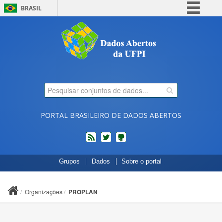
BRASIL
Simplifique!
Comunica BR
Participe
Acesso à informação
Legislação
Canais
PORTAL BRASILEIRO DE DADOS ABERTOS
feed
twitter
Códigos
Grupos
Dados
Sobre o portal
fonte
de
projetos
Organizações
PROPLAN
do
dados.gov.br
no