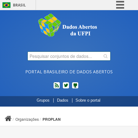
BRASIL
Simplifique!
Comunica BR
Participe
Acesso à informação
Legislação
Canais
PORTAL BRASILEIRO DE DADOS ABERTOS
feed
twitter
Códigos
Grupos
Dados
Sobre o portal
fonte
de
projetos
Organizações
PROPLAN
do
dados.gov.br
no