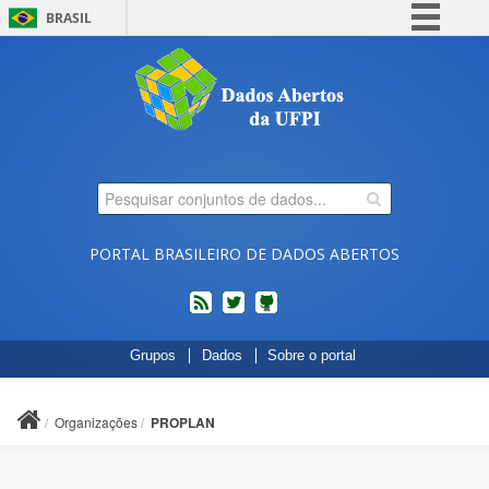
BRASIL
Simplifique!
Comunica BR
Participe
Acesso à informação
Legislação
Canais
PORTAL BRASILEIRO DE DADOS ABERTOS
feed
twitter
Códigos
Grupos
Dados
Sobre o portal
fonte
de
projetos
Organizações
PROPLAN
do
dados.gov.br
no