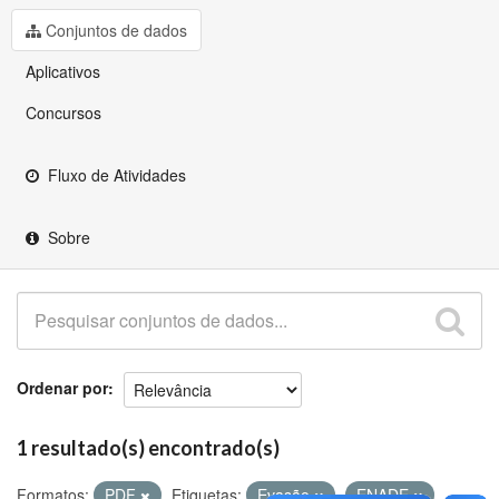
Github
Conjuntos de dados
Aplicativos
Concursos
Fluxo de Atividades
Sobre
Ordenar por
1 resultado(s) encontrado(s)
Formatos:
PDF
Etiquetas:
Evasão
ENADE