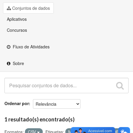
Github
Conjuntos de dados
Aplicativos
Concursos
Fluxo de Atividades
Sobre
Ordenar por
1 resultado(s) encontrado(s)
Formatos:
CSV
Etiquetas:
Matriculados
ENADE