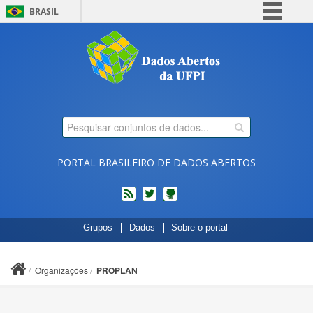
BRASIL
Simplifique!
Comunica BR
Participe
Acesso à informação
Legislação
Canais
PORTAL BRASILEIRO DE DADOS ABERTOS
feed
twitter
Códigos
Grupos
Dados
Sobre o portal
fonte
de
projetos
Organizações
PROPLAN
do
dados.gov.br
no