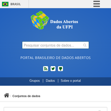
BRASIL
Simplifique!
Comunica BR
Participe
Acesso à informação
Legislação
Canais
PORTAL BRASILEIRO DE DADOS ABERTOS
feed
twitter
Códigos
Grupos
Dados
Sobre o portal
fonte
de
projetos
Conjuntos de dados
do
dados.gov.br
no