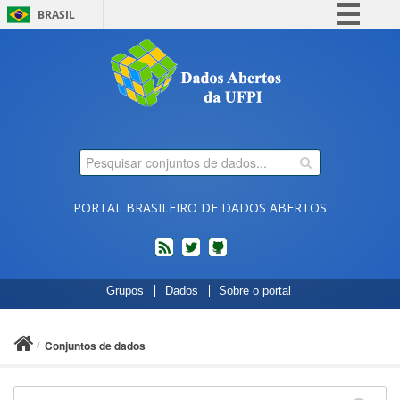
BRASIL
Simplifique!
Comunica BR
Participe
Acesso à informação
Legislação
Canais
PORTAL BRASILEIRO DE DADOS ABERTOS
feed
twitter
Códigos
Grupos
Dados
Sobre o portal
fonte
de
projetos
Conjuntos de dados
do
dados.gov.br
no